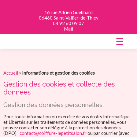
16 rue Adrien Guebhard
06460 Saint-Vallier-de-Thiey
04 92 60 09 07
Mail
☰
Accueil
»
Informations et gestion des cookies
Gestion des cookies et collecte des
données
Gestion des données personnelles.
Pour toute information ou exercice de vos droits Informatique
et Libertés sur les traitements de données personnelles, vous
pouvez contacter son délégué à la protection des données
(DPO) :
contact@coiffure-lepetitsalon.fr
ou par courrier (avec